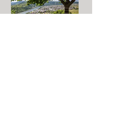
Hier gelangen Sie zu unseren Kontaktdaten
Kontakt
Rufen Sie uns doch einfach
an:
0151-22677390
Oder besuchen Sie uns bei
Booking.com